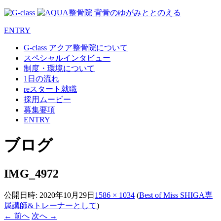
ENTRY
G-class アクア整骨院について
スペシャルインタビュー
制度・環境について
1日の流れ
reスタート就職
採用ムービー
募集要項
ENTRY
ブログ
IMG_4972
公開日時:
2020年10月29日
1586 × 1034
(
Best of Miss SHIGA専
属講師&トレーナーとして
)
← 前へ
次へ →