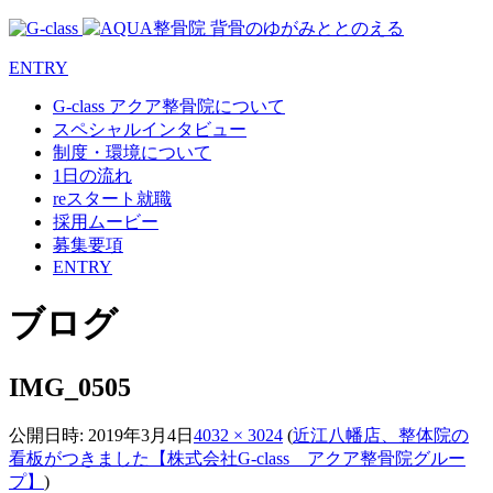
ENTRY
G-class アクア整骨院について
スペシャルインタビュー
制度・環境について
1日の流れ
reスタート就職
採用ムービー
募集要項
ENTRY
ブログ
IMG_0505
公開日時:
2019年3月4日
4032 × 3024
(
近江八幡店、整体院の
看板がつきました【株式会社G-class アクア整骨院グルー
プ】
)