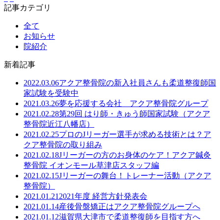
記事カテゴリ
全て
お知らせ
院紹介
新着記事
2022.03.06
アクア整骨院の新入社員さんも柔道整復師国
家試験を受験中
2021.03.26
夢を応援する会社 アクア整骨院グループ
2021.02.28
第29回 はり師・きゅう師国家試験（アクア
整骨院近江八幡店）
2021.02.25
プロのJリーガー選手が求める技術とは？ア
クア整骨院の取り組み
2021.02.18
Jリーガーの方のお身体のケア！アクア鍼灸
整骨院 イオンモール草津店スタッフ編
2021.02.15
Jリーガーの舞台！トレーナー活動（アクア
整骨院）
2021.01.21
2021年度 経営方針発表会
2021.01.14
産後骨盤矯正はアクア整骨院グループへ
2021.01.12
滋賀県大津市で柔道整復師を目指す方へ