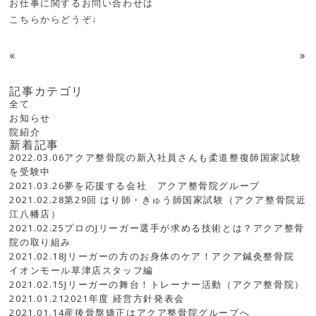
お仕事に関するお問い合わせは
こちらからどうぞ↓
«
»
記事カテゴリ
全て
お知らせ
院紹介
新着記事
2022.03.06
アクア整骨院の新入社員さんも柔道整復師国家試験
を受験中
2021.03.26
夢を応援する会社 アクア整骨院グループ
2021.02.28
第29回 はり師・きゅう師国家試験（アクア整骨院近
江八幡店）
2021.02.25
プロのJリーガー選手が求める技術とは？アクア整骨
院の取り組み
2021.02.18
Jリーガーの方のお身体のケア！アクア鍼灸整骨院
イオンモール草津店スタッフ編
2021.02.15
Jリーガーの舞台！トレーナー活動（アクア整骨院）
2021.01.21
2021年度 経営方針発表会
2021.01.14
産後骨盤矯正はアクア整骨院グループへ