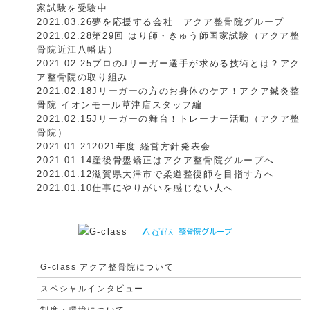
家試験を受験中
2021.03.26
夢を応援する会社 アクア整骨院グループ
2021.02.28
第29回 はり師・きゅう師国家試験（アクア整
骨院近江八幡店）
2021.02.25
プロのJリーガー選手が求める技術とは？アク
ア整骨院の取り組み
2021.02.18
Jリーガーの方のお身体のケア！アクア鍼灸整
骨院 イオンモール草津店スタッフ編
2021.02.15
Jリーガーの舞台！トレーナー活動（アクア整
骨院）
2021.01.21
2021年度 経営方針発表会
2021.01.14
産後骨盤矯正はアクア整骨院グループへ
2021.01.12
滋賀県大津市で柔道整復師を目指す方へ
2021.01.10
仕事にやりがいを感じない人へ
G-class アクア整骨院について
スペシャルインタビュー