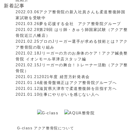
新着記事
2022.03.06
アクア整骨院の新入社員さんも柔道整復師国
家試験を受験中
2021.03.26
夢を応援する会社 アクア整骨院グループ
2021.02.28
第29回 はり師・きゅう師国家試験（アクア整
骨院近江八幡店）
2021.02.25
プロのJリーガー選手が求める技術とは？アク
ア整骨院の取り組み
2021.02.18
Jリーガーの方のお身体のケア！アクア鍼灸整
骨院 イオンモール草津店スタッフ編
2021.02.15
Jリーガーの舞台！トレーナー活動（アクア整
骨院）
2021.01.21
2021年度 経営方針発表会
2021.01.14
産後骨盤矯正はアクア整骨院グループへ
2021.01.12
滋賀県大津市で柔道整復師を目指す方へ
2021.01.10
仕事にやりがいを感じない人へ
G-class アクア整骨院について