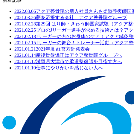
新着記事
2022.03.06
アクア整骨院の新入社員さんも柔道整復師国
2021.03.26
夢を応援する会社 アクア整骨院グループ
2021.02.28
第29回 はり師・きゅう師国家試験（アクア
2021.02.25
プロのJリーガー選手が求める技術とは？ア
2021.02.18
Jリーガーの方のお身体のケア！アクア鍼灸整
2021.02.15
Jリーガーの舞台！トレーナー活動（アクア整
2021.01.21
2021年度 経営方針発表会
2021.01.14
産後骨盤矯正はアクア整骨院グループへ
2021.01.12
滋賀県大津市で柔道整復師を目指す方へ
2021.01.10
仕事にやりがいを感じない人へ