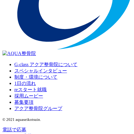
G-class アクア整骨院について
スペシャルインタビュー
制度・環境について
1日の流れ
reスタート就職
採用ムービー
募集要項
アクア整骨院グループ
© 2021 aquaseikotsuin.
電話で応募