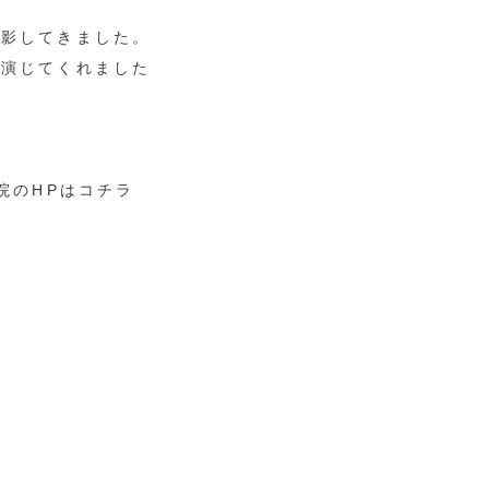
撮影してきました。
を演じてくれました
院のHPはコチラ
ラ
ラ