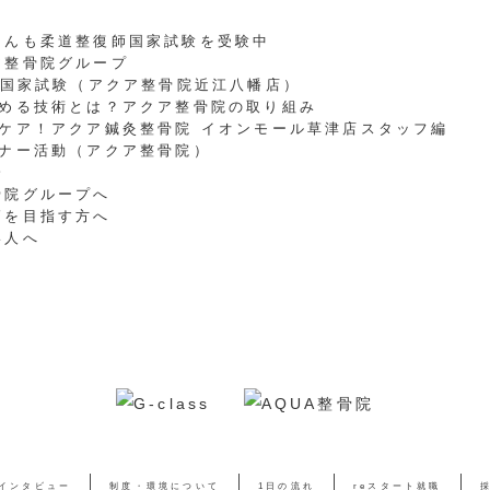
さんも柔道整復師国家試験を受験中
ア整骨院グループ
師国家試験（アクア整骨院近江八幡店）
求める技術とは？アクア整骨院の取り組み
ケア！アクア鍼灸整骨院 イオンモール草津店スタッフ編
ーナー活動（アクア整骨院）
会
骨院グループへ
師を目指す方へ
い人へ
インタビュー
制度・環境について
1日の流れ
reスタート就職