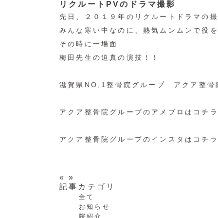
リクルートPVのドラマ撮影
先日、２０１９年のリクルートドラマの
みんな寒い中なのに、熱気ムンムンで役
その時に一場面
梅田先生の迫真の演技！！
滋賀県NO,1整骨院グループ アクア整骨
アクア整骨院グループのアメブロはコチ
アクア整骨院グループのインスタはコチ
«
»
記事カテゴリ
全て
お知らせ
院紹介